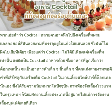
หากเอ่ยคำว่า Cocktail หลายคนอาจนึกไปถึงเครื่องดื่มผสม
แอลกอฮอล์สีสันสวยงามที่บรรจุอยู่ในแก้วใสแสนสวย ซึ่งมันก็ไม่
ผิดไปเสียทีเดียว เพียงแต่ว่า Cocktail ไม่ได้มีเพียงแค่เครื่องดื่ม
เท่านั้น แต่ยังเป็น Cocktail อาหารด้วย ซึ่งอาหารที่ถูกเรียกว่า
ค็อกเทลนั้น จะเป็นอาหารคำเล็ก ๆ ชิ้นเล็ก ๆ ที่ตกแต่งสวยงามพอดี
คำที่เสิร์ฟคู่กับเครื่องดื่ม Cocktail ในงานเลี้ยงสไตล์ปาร์ตี้ค็อกเทล
นั่นเอง ซึ่งได้รับความนิยมมากในปัจจุบัน ตามห้องจัดเลี้ยงโรงแรม
ในกรุงเทพฯ ก็นิยมจัดงานเลี้ยงประเภทนี้อยู่มากไม่แพ้การจัดงาน
เลี้ยงบุฟเฟ่ต์เลยทีเดียว