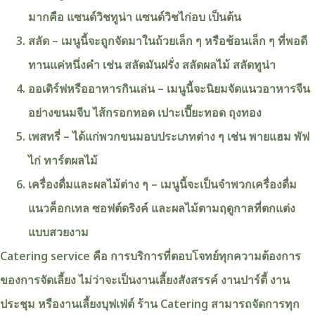
มากคือ แซนด์วิชทูน่า แซนด์วิชไก่อบ เป็นต้น
สลัด – เมนูนี้จะถูกจัดมาในถ้วยเล็ก ๆ หรือช้อนเล็ก ๆ ที่พอดี
ทานแค่หนึ่งคำ เช่น สลัดมันฝรั่ง สลัดผลไม้ สลัดทูน่า
ออเดิร์ฟหรืออาหารกินเล่น – เมนูนี้จะนิยมจัดแนวอาหารจีน
อย่างขนมจีบ ไส้กรอกทอด เปาะเปี๊ยะทอด ถุงทอง
เพสทรี่ – ได้แก่พวกขนมอบประเภทต่าง ๆ เช่น พายแฮม พัฟ
ไก่ ทาร์ตผลไม้
เครื่องดื่มและผลไม้ต่าง ๆ – เมนูนี้จะเป็นจำพวกเครื่องดื่ม
แนวค็อกเทล ซอฟต์ดริงค์ และผลไม้ตามฤดูกาลที่ตกแต่ง
แบบสวยงาม
Catering service คือ การบริการที่ตอบโจทย์ทุกความต้องการ
ของการจัดเลี้ยง ไม่ว่าจะเป็นงานเลี้ยงสังสรรค์ งานปาร์ตี้ งาน
ประชุม หรืองานเลี้ยงบุฟเฟ่ต์ ร้าน Catering สามารถจัดการทุก