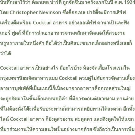
บันทึกเอาไว้ว่า ค็อกเทล ปาร์ตี้ ถูกจัดขึ้นมาครั้งแรกในปี ค.ศ. 1924
โดย Christopher Nevinson ซึ่งค็อกเทล ปาร์ตี้จะมีการเสิร์ฟ
เครื่องดื่มพร้อม Cocktail อาหาร อย่างออเดิร์ฟ คานาเป้ และฟิง
เกอร์ ฟูดส์ ที่มีการนำเอาอาหารจานหลักมาจัดแต่งให้สวยงาม
หรูหราภายในหนึ่งคำ ถือได้ว่าเป็นศิลปะขนาดเล็กอย่างหนึ่งเลยก็
ว่าได้
Cocktail อาหารเป็นอย่างไร มีอะไรบ้าง ห้องจัดเลี้ยงโรงแรมใน
กรุงเทพฯนิยมจัดอาหารแบบ Cocktail ควบคู่ไปกับการจัดงานเลี้ยง
อาหารบุฟเฟ่ต์ที่เป็นแบบนี้ก็เนื่องมาจากอาหารค็อกเทลส่วนใหญ่
จะถูกจัดมาในชิ้นเล็กแบบพอดีคำ ที่มีการตกแต่งสวยงาม ทานง่าย
ที่ไม่ต้องนั่งโต๊ะเพื่อรับประทานก็สามารถหยิบทานได้สะดวก อีกทั้ง
ไลน์ Cocktail อาหาร ก็ยังดูสวยงาม สะดุดตา และดึงดูดใจให้แขก
ที่มาร่วมงานให้ความสนใจเป็นอย่างมากด้วย ซึ่งถือว่าเป็นการเพิ่ม