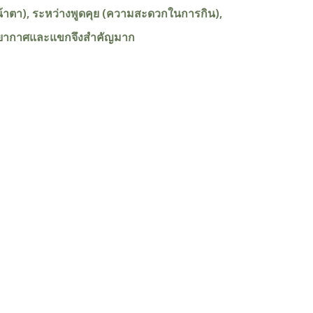
(หน้าตา), ระหว่างพูดคุย (ความสะดวกในการกิน),
รรยากาศและแขกจึงสำคัญมาก