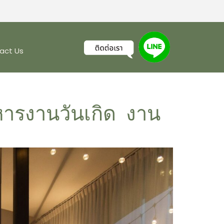
act Us
าหารงานวันเกิด งาน