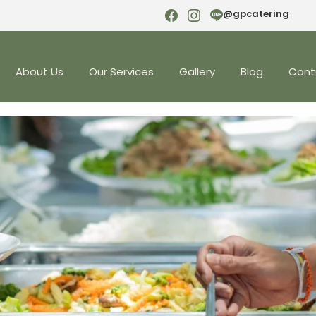
@gpcatering
About Us
Our Services
Gallery
Blog
Cont