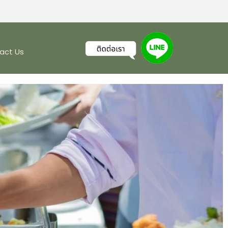
act Us